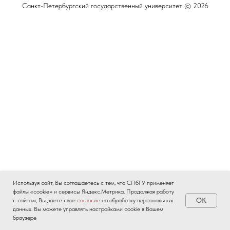
Санкт-Петербургский государственный университет © 2026
Используя сайт, Вы соглашаетесь с тем, что СПбГУ применяет
файлы «cookie» и сервисы Яндекс.Метрика. Продолжая работу
OK
с сайтом, Вы даете свое
согласие
на обработку персональных
данных. Вы можете управлять настройками cookie в Вашем
браузере