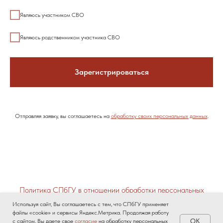
Являюсь участником СВО
Являюсь родственником участника СВО
Зарегистрироваться
Отправляя заявку, вы соглашаетесь на
обработку своих персональных данных
.
Политика СПбГУ в отношении обработки персональных
данных
Используя сайт, Вы соглашаетесь с тем, что СПбГУ применяет
Санкт-Петербургский государственный университет © 2026
файлы «cookie» и сервисы Яндекс.Метрика. Продолжая работу
OK
с сайтом, Вы даете свое
согласие
на обработку персональных